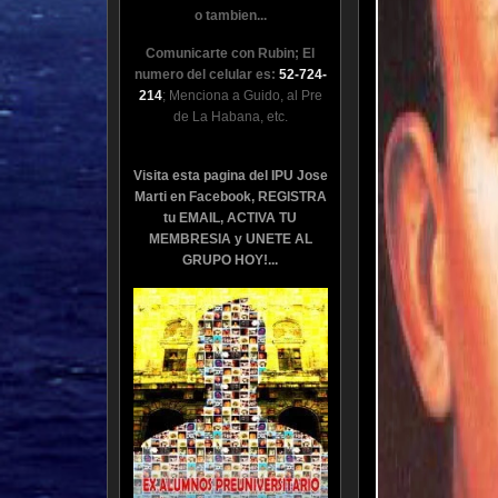
o tambien...
Comunicarte con Rubin; El
numero del celular es:
52-724-
214
; Menciona a Guido, al Pre
de La Habana, etc.
Visita esta pagina del IPU Jose
Marti en Facebook, REGISTRA
tu EMAIL, ACTIVA TU
MEMBRESIA y UNETE AL
GRUPO HOY!...