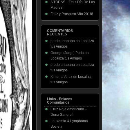
A TODAS…Feliz Día De Las
Madres!
Feliz y Prospero Año 2018!
COMENTARIOS
RECIENTES
predelahabana
on
Localiza
tus Amigos
George (Jorge) Porta
on
Localiza tus Amigos
predelahabana
on
Localiza
tus Amigos
Ximena Vertiz
on
Localiza
tus Amigos
Links - Enlaces
Comunitarios
Cruz Roja Americana –
Dona Sangre!
Leukemia & Lymphoma
Society