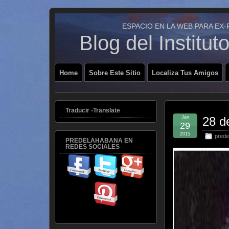
ESPACIO EN LA WEB PARA EX
Blog del Institu
Home
Sobre Este Sitio
Localiza Tus Amigos
Traducir -Translate
Jan
28 d
29
2015
prede
PREDELAHABANA EN
REDES SOCIALES