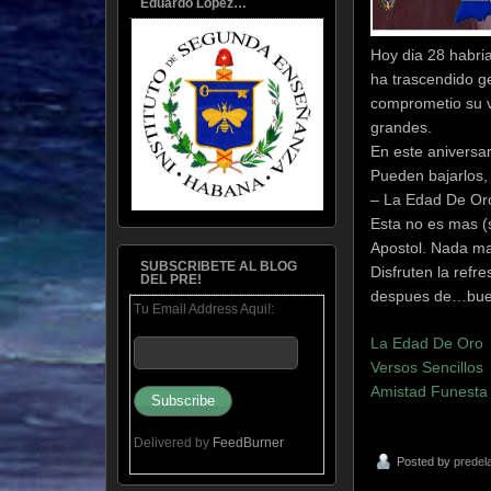
Eduardo Lopez…
Hoy dia 28 habria
ha trascendido ge
comprometio su v
grandes.
En este aniversar
Pueden bajarlos,
– La Edad De Oro,
Esta no es mas (
Apostol. Nada mas
SUBSCRIBETE AL BLOG
Disfruten la refr
DEL PRE!
despues de…buen
Tu Email Address Aqui!:
La Edad De Oro
Versos Sencillos
Amistad Funesta
Delivered by
FeedBurner
Posted by
predel