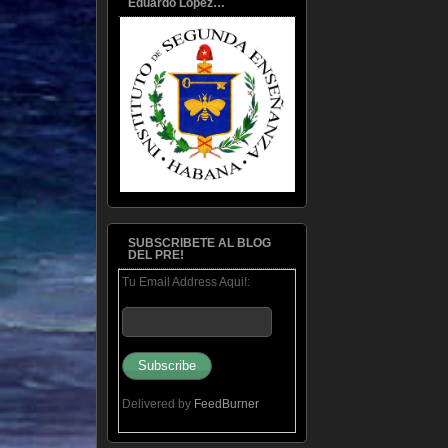
Eduardo Lopez…
SUBSCRIBETE AL BLOG
DEL PRE!
Tu Email Address Aqui!:
Delivered by
FeedBurner