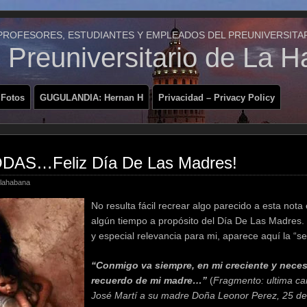
-PROFESORES, ESTUDIANTES Y EMPLEADOS DEL PREUNIVERSITAR
to Preuniversitario de La 
Fotos
GUGULANDIA: Hernan H
Privacidad – Privacy Policy
DAS…Feliz Día De Las Madres!
lahabana
No resulta fácil recrear algo parecido a esta nota
algún tiempo a propósito del Día De Las Madres.
y especial relevancia para mi, aparece aquí la “
“Conmigo va siempre, en mi creciente y necesa
recuerdo de mi madre…”
(
Fragmento: ultima car
José Martí a su madre Doña Leonor Perez, 25 de