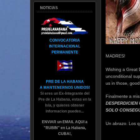
NOTICIAS
CONVOCATORIA
INTERNACIONAL
PERMANENTE
MADRES!
Wishing a Great D
unconditional sup
PRE DE LA HABANA
us in those, goo
A MANTENERNOS UNIDOS!
Si eres un Ex-Integrante del
Finalmente a mis
Pre de La Habana, estas en la
DESPERDICIEN 
Isla, y quieres obtener
SOLO CONSEGU
informacion puedes...
ENVIAR un EMAIL AQUI a
Un abrazo. Los q
"RUBIN" en La Habana,
CUBA!,