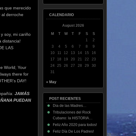
mas que merecido
y al derroche
CALENDARIO
August 2026
M
T
W
T
F
S
S
y soy, mi cariño
1
2
 distancia!
3
4
5
6
7
8
9
 DE LAS
10
11
12
13
14
15
16
17
18
19
20
21
22
23
24
25
26
27
28
29
30
he World; Your
31
lways there for
 MOTHER’s DAY!
« May
ompañía:
JAMÁS
POST RECIENTES
MAÑANA PUEDAN
Dia de las Madres…
Tribulaciones del Rock
Cubano: la HISTORIA…
Feliz Año 2020 para todos!
Feliz Día De Los Padres!