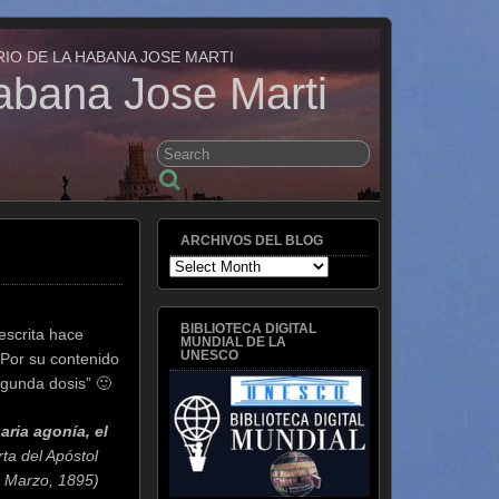
IO DE LA HABANA JOSE MARTI
Habana Jose Marti
ARCHIVOS DEL BLOG
ARCHIVOS
DEL
BLOG
BIBLIOTECA DIGITAL
 escrita hace
MUNDIAL DE LA
UNESCO
 Por su contenido
segunda dosis” 🙂
ria agonía, el
ta del Apóstol
 Marzo, 1895)