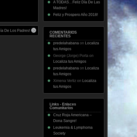
A TODAS…Feliz Día De Las
Madres!
Feliz y Prospero Año 2018!
Día De Los Padres!
COMENTARIOS
RECIENTES
predelahabana
on
Localiza
tus Amigos
George (Jorge) Porta
on
Localiza tus Amigos
predelahabana
on
Localiza
tus Amigos
Ximena Vertiz
on
Localiza
tus Amigos
Links - Enlaces
Comunitarios
Cruz Roja Americana –
Dona Sangre!
Leukemia & Lymphoma
Society