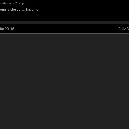
ahabana
at 2:55 pm
rm is closed at this time.
Año 2018!
Feliz 