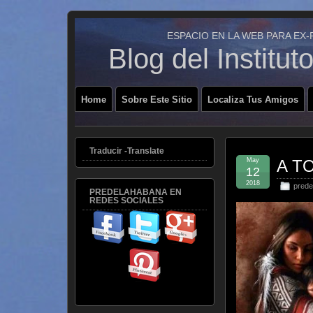
ESPACIO EN LA WEB PARA EX
Blog del Institu
Home
Sobre Este Sitio
Localiza Tus Amigos
Traducir -Translate
May
A TO
12
2018
prede
PREDELAHABANA EN
REDES SOCIALES