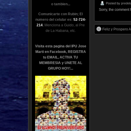
Posted by
predel
o tambien...
Sorry, the comment fo
Comunicarte con Rubin; El
numero del celular es:
52-724-
214
; Menciona a Guido, al Pre
Feliz y Prospero 
de La Habana, etc.
Visita esta pagina del IPU Jose
Marti en Facebook, REGISTRA
tu EMAIL, ACTIVA TU
MEMBRESIA y UNETE AL
GRUPO HOY!...