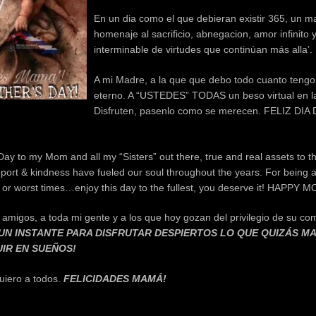
En un dia como el que debieran existir 365, un 
homenaje al sacrificio, abnegacion, amor infinito 
interminable de virtudes que continúan más alla’.
A mi Madre, a la que que debo todo cuanto tengo 
eterno. A “USTEDES” TODAS un beso virtual en la
Disfruten, pasenlo como se merecen. FELIZ DIA
ay to my Mom and all my “Sisters” out there, true and real assets to t
port & kindness have fueled our soul throughout the years. For being a
d or worst times…enjoy this day to the fullest, you deserve it! HAPPY
 amigos, a toda mi gente y a los que hoy gozan del privilegio de su c
UN INSTANTE PARA DISFRUTAR DESPIERTOS LO QUE QUIZÁS 
IR EN SUEÑOS!
uiero a todos.
FELICIDADES MAMÁ!